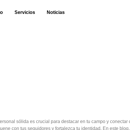
io
Servicios
Noticias
ido Atractivo para Construir
personal sólida es crucial para destacar en tu campo y conecta
suene con tus seguidores y fortalezca tu identidad. En este blog